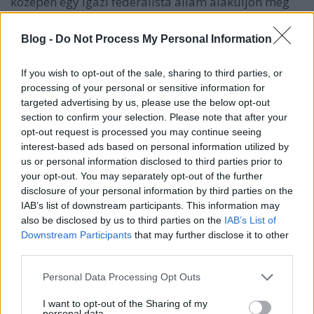
közepén egy igazi federalista állam alakuljon meg
Közép-Európában, és ezzel ellenünk hangolva az
összes kisebbséget közvetetten hozzájárultak
Blog -
Do Not Process My Personal Information
Trianonhoz, amit persze saját álláspontjuk
bizonyításaképp értelmeztek a kisebbségellenesek,
If you wish to opt-out of the sale, sharing to third parties, or
de nem fogok.
processing of your personal or sensitive information for
targeted advertising by us, please use the below opt-out
Tehát a szituáció adott, Magyarországon a
section to confirm your selection. Please note that after your
társadalmi szolidaritás hiánya égető probléma. Mit
opt-out request is processed you may continue seeing
lehet tenni ellene? Jó kérdés. Kezdésképp nekünk (és
interest-based ads based on personal information utilized by
itt most a többes szám a kedves olvasókra értendő)
us or personal information disclosed to third parties prior to
kellene valamin változtatnunk. Elképzelésem szerint,
your opt-out. You may separately opt-out of the further
ha mi is nyitottabbak vagyunk, ránk is jobban
disclosure of your personal information by third parties on the
fognak figyelni, de akár a „jó példa” mutatása is
IAB’s list of downstream participants. This information may
megfelelő indok lehet. Bátorítok mindenkit, hogy
also be disclosed by us to third parties on the
IAB’s List of
nézzen körbe kicsit maga körül, és legalább
Downstream Participants
that may further disclose it to other
hétvégenként dobjon néhány húszast a sarki
third parties.
koldusnak, mosolyogjon rá ismeretlenekre, az
Please note that this website/app uses one or more Google
ismerősökkel pedig egy „Szia, hogy vagy”-nál többet
Personal Data Processing Opt Outs
services and may gather and store information including but
foglalkozzon.
not limited to your visit or usage behaviour. You may click to
I want to opt-out of the Sharing of my
personal data.