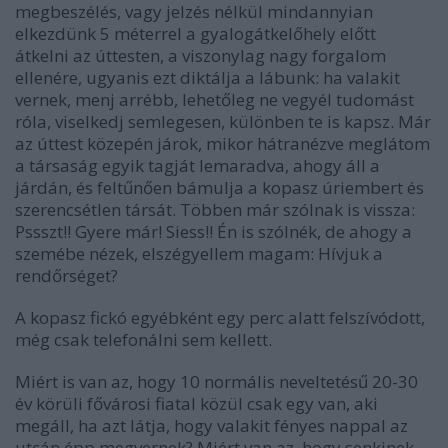
megbeszélés, vagy jelzés nélkül mindannyian
elkezdünk 5 méterrel a gyalogátkelőhely előtt
átkelni az úttesten, a viszonylag nagy forgalom
ellenére, ugyanis ezt diktálja a lábunk: ha valakit
vernek, menj arrébb, lehetőleg ne vegyél tudomást
róla, viselkedj semlegesen, különben te is kapsz. Már
az úttest közepén járok, mikor hátranézve meglátom
a társaság egyik tagját lemaradva, ahogy áll a
járdán, és feltűnően bámulja a kopasz úriembert és
szerencsétlen társát. Többen már szólnak is vissza:
Pssszt!! Gyere már! Siess!! Én is szólnék, de ahogy a
szemébe nézek, elszégyellem magam: Hívjuk a
rendőrséget?
A kopasz fickó egyébként egy perc alatt felszívódott,
még csak telefonálni sem kellett.
Miért is van az, hogy 10 normális neveltetésű 20-30
év körüli fővárosi fiatal közül csak egy van, aki
megáll, ha azt látja, hogy valakit fényes nappal az
utcán épp megvernek? Miért van az, hogy senkinek