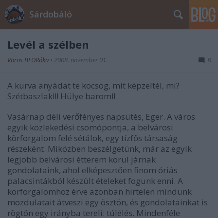
Sárdobáló
Levél a szélben
Vörös BLORóka
•
2008. november 01.
8
A kurva anyádat te köcsög, mit képzeltél, mi?
Szétbaszlak!!! Hülye barom!!
Vasárnap déli verőfényes napsütés, Eger. A város
egyik közlekedési csomópontja, a belvárosi
körforgalom felé sétálok, egy tízfős társaság
részeként. Miközben beszélgetünk, már az egyik
legjobb belvárosi étterem körül járnak
gondolataink, ahol elképesztően finom óriás
palacsintákból készült ételeket fogunk enni. A
körforgalomhoz érve azonban hirtelen mindünk
mozdulatait átveszi egy ösztön, és gondolatainkat is
rögtön egy irányba tereli: túlélés. Mindenféle