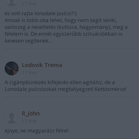
17 éve
és volt rajta lonsdale pulcsi?:)
Annak is több oka lehet, hogy nem segít senki,
valószeg a neveltetés (kultúra, hagyomány), meg a
félelem is. De ennél egyszerűbb szituációkban is
kevesen segítenek...
Lodovik Trema
17 éve
A cigánybünözés kifejezés ellen agitálsz, de a
Lonsdale pulcsisokat megbélyegzet! Kettösmérce!
R_John
17 éve
ejnye, ne magyarázz félre!