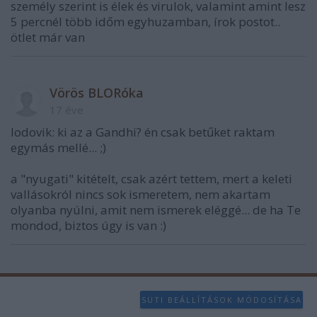
személy szerint is élek és virulok, valamint amint lesz
5 percnél több időm egyhuzamban, írok postot..
ötlet már van
Vörös BLORóka
17 éve
lodovik: ki az a Gandhi? én csak betűket raktam
egymás mellé... ;)
a "nyugati" kitételt, csak azért tettem, mert a keleti
vallásokról nincs sok ismeretem, nem akartam
olyanba nyúlni, amit nem ismerek eléggé... de ha Te
mondod, biztos úgy is van :)
SÜTI BEÁLLÍTÁSOK MÓDOSÍTÁSA