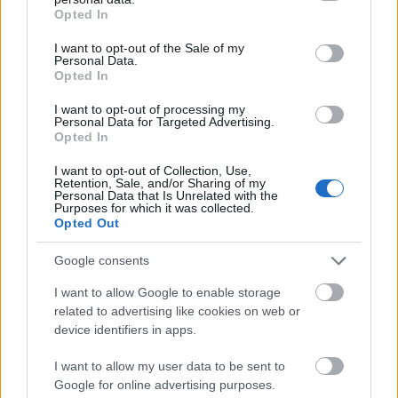
grant or deny consent to Google and its third-party tags to
Persze azok számára, akik valamilyen nyugati vallás
Opted In
use your data for below specified purposes in below Google
követői, mondandóm nem tartalmaz semmi
consent section.
újdonságot. A többi, kevésbé szerencsés olvasóm
I want to opt-out of the Sale of my
Personal Data.
figyelmét hagy hívjam fel azonban arra, hogy
Opted In
csaknem kétezer évvel azután, hogy valakit
felszögeztek a fára, mert azt mondta, milyen remek
I want to opt-out of processing my
Personal Data for Targeted Advertising.
is lenne, ha az emberek a változatosság kedvéért
Opted In
kedvesek volnának egymáshoz
(
Douglas Adams
:
Galaxis útikalauz stopposoknak), ideje lenne
I want to opt-out of Collection, Use,
Retention, Sale, and/or Sharing of my
magunkévá tenni ezeket a természetes
Personal Data that Is Unrelated with the
gondolatokat. Nem hiszem, hogy hinni kell egy
Purposes for which it was collected.
Opted Out
felsőbb hatalom létezésében ahhoz, hogy ne
könyököljünk bele a villamoson a mellettünk álló
Google consents
gyomrába, csak mert úgy érezzük, hogy megsérti a
privát szféránkat.
I want to allow Google to enable storage
related to advertising like cookies on web or
Nincsenek világmegváltó gondolataim (hál’
device identifiers in apps.
Istennek), de határozottan hiszem, hogy egy kis
odafigyeléssel jelentősen javíthatunk saját és
I want to allow my user data to be sent to
környezetünk életminőségén, és talán majd egyszer,
Google for online advertising purposes.