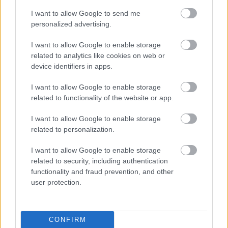
ha mindenki így gondolja, arra se kell gondolnunk,
hogy odamennénk-e, ha valakit vernek az utcán , hisz
I want to allow Google to send me
nem lesz, aki verekedjen.
personalized advertising.
Eleresztjük magunkat, mint levél a szélben.
I want to allow Google to enable storage
related to analytics like cookies on web or
device identifiers in apps.
I want to allow Google to enable storage
related to functionality of the website or app.
Címkék:
politika
gyurcsány
vallás
eger
kopasz
rendőr
holokauszt
közbiztonság
szolidaritás
gay pride
iii/iii
táncolj
I want to allow Google to enable storage
feri
hajra magyarok
related to personalization.
I want to allow Google to enable storage
related to security, including authentication
functionality and fraud prevention, and other
Ajánlott bejegyzések:
user protection.
Kolbenheyer olvas CCLXXI.: Számháború
CONFIRM