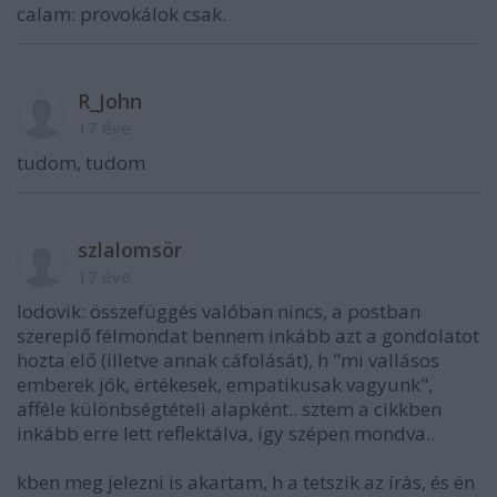
calam: provokálok csak.
R_John
17 éve
tudom, tudom
szlalomsör
17 éve
lodovik: összefüggés valóban nincs, a postban
szereplő félmondat bennem inkább azt a gondolatot
hozta elő (illetve annak cáfolását), h "mi vallásos
emberek jók, értékesek, empatikusak vagyunk",
afféle különbségtételi alapként.. sztem a cikkben
inkább erre lett reflektálva, így szépen mondva..
kben meg jelezni is akartam, h a tetszik az írás, és én