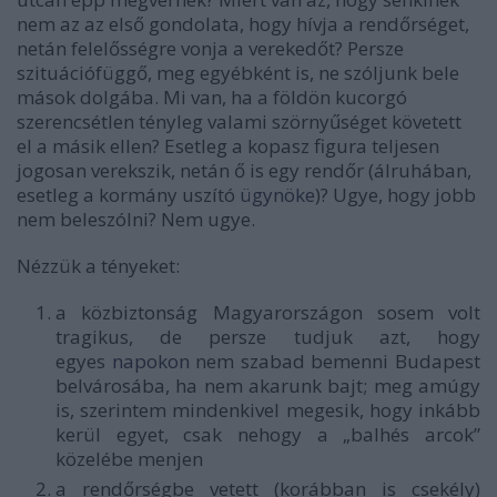
nem az az első gondolata, hogy hívja a rendőrséget,
netán felelősségre vonja a verekedőt? Persze
szituációfüggő, meg egyébként is, ne szóljunk bele
mások dolgába. Mi van, ha a földön kucorgó
szerencsétlen tényleg valami szörnyűséget követett
el a másik ellen? Esetleg a kopasz figura teljesen
jogosan verekszik, netán ő is egy rendőr (álruhában,
esetleg a kormány uszító
ügynöke
)? Ugye, hogy jobb
nem beleszólni? Nem ugye.
Nézzük a tényeket:
a közbiztonság Magyarországon sosem volt
tragikus, de persze tudjuk azt, hogy
egyes
napokon
nem szabad bemenni Budapest
belvárosába, ha nem akarunk bajt; meg amúgy
is, szerintem mindenkivel megesik, hogy inkább
kerül egyet, csak nehogy a „balhés arcok”
közelébe menjen
a rendőrségbe vetett (korábban is csekély)