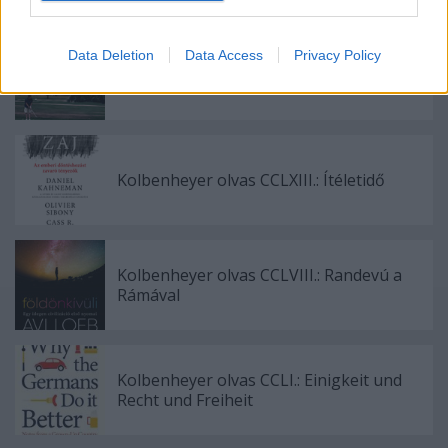
Data Deletion
Data Access
Privacy Policy
Kolbenheyer olvas CCLXV.: Az
Apokalipszis lovasai
Kolbenheyer olvas CCLXIII.: Ítéletidő
Kolbenheyer olvas CCLVIII.: Randevú a
Rámával
Kolbenheyer olvas CCLI.: Einigkeit und
Recht und Freiheit