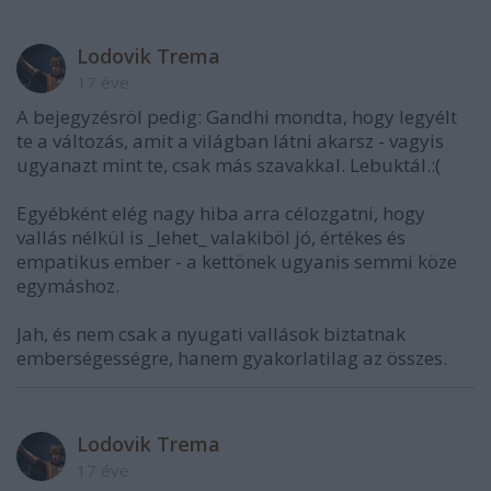
Lodovik Trema
17 éve
A bejegyzésröl pedig: Gandhi mondta, hogy legyélt
te a változás, amit a világban látni akarsz - vagyis
ugyanazt mint te, csak más szavakkal. Lebuktál.:(
Egyébként elég nagy hiba arra célozgatni, hogy
vallás nélkül is _lehet_ valakiböl jó, értékes és
empatikus ember - a kettönek ugyanis semmi köze
egymáshoz.
Jah, és nem csak a nyugati vallások biztatnak
emberségességre, hanem gyakorlatilag az összes.
Lodovik Trema
17 éve