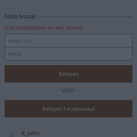
Szólj hozzá!
A hozzászóláshoz be kell lépned!
VAGY
R_John