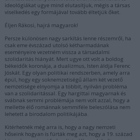
ideológiákat ugye mind elutasítjuk, mégis a társas
viselkedés egy formájával tovább éltetjük őket.
Éljen Rákosi, hajrá magyarok!
Persze különösen nagy sarkítás lenne részemről, ha
csak eme évszázad utolsó kétharmadának
eseményeire vezetném vissza a társadalmi
szolidaritás hiányát. Mert ugye ott volt a boldog
békeidők koronája, a dualizmus, Isten áldja Ferenc
Jóskát. Egy olyan politikai rendszerben, amely arra
épül, hogy egy soknemzetiségű állam két vezető
nemzetisége elnyomja a többit, nyilván probléma
van a szolidaritással. Egy hargittai magyarnak és
svábnak semmi problémája nem volt azzal, hogy a
mellette élő románnak semmiféle beleszólása nem
lehetett a birodalom politikájába.
Kitérhetnék még arra is, hogy a nagy nemzeti
hőseink hogyan is fúrták meg azt, hogy a 19. század