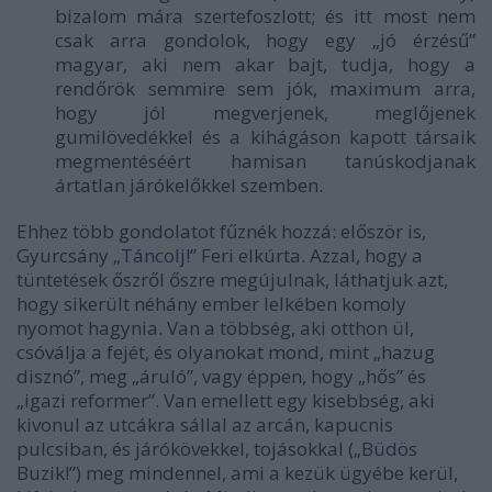
bizalom mára szertefoszlott; és itt most nem
csak arra gondolok, hogy egy „jó érzésű”
magyar, aki nem akar bajt, tudja, hogy a
rendőrök semmire sem jók, maximum arra,
hogy jól megverjenek, meglőjenek
gumilövedékkel és a kihágáson kapott társaik
megmentéséért hamisan tanúskodjanak
ártatlan járókelőkkel szemben.
Ehhez több gondolatot fűznék hozzá: először is,
Gyurcsány
„Táncolj!”
Feri elkúrta. Azzal, hogy a
tüntetések őszről őszre megújulnak, láthatjuk azt,
hogy sikerült néhány ember lelkében komoly
nyomot hagynia. Van a többség, aki otthon ül,
csóválja a fejét, és olyanokat mond, mint „hazug
disznó”, meg „áruló”, vagy éppen, hogy „hős” és
„igazi reformer”. Van emellett egy kisebbség, aki
kivonul az utcákra sállal az arcán, kapucnis
pulcsiban, és járókövekkel, tojásokkal (
„Büdös
Buzik!”
) meg mindennel, ami a kezük ügyébe kerül,