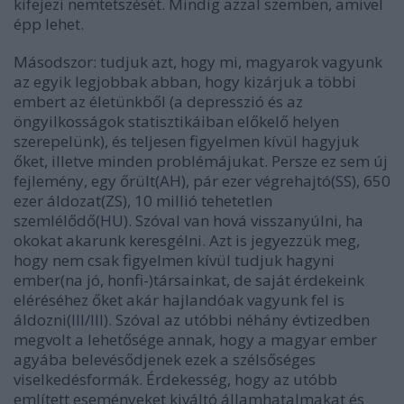
kifejezi nemtetszését. Mindig azzal szemben, amivel
épp lehet.
Másodszor: tudjuk azt, hogy mi, magyarok vagyunk
az egyik legjobbak abban, hogy kizárjuk a többi
embert az életünkből (a depresszió és az
öngyilkosságok statisztikáiban előkelő helyen
szerepelünk), és teljesen figyelmen kívül hagyjuk
őket, illetve minden problémájukat. Persze ez sem új
fejlemény, egy őrült(
AH
), pár ezer végrehajtó(
SS
), 650
ezer áldozat(
ZS
), 10 millió tehetetlen
szemlélődő(
HU
). Szóval van hová visszanyúlni, ha
okokat akarunk keresgélni. Azt is jegyezzük meg,
hogy nem csak figyelmen kívül tudjuk hagyni
ember(na jó, honfi-)társainkat, de saját érdekeink
eléréséhez őket akár hajlandóak vagyunk fel is
áldozni(
III/III
). Szóval az utóbbi néhány évtizedben
megvolt a lehetősége annak, hogy a magyar ember
agyába belevésődjenek ezek a szélsőséges
viselkedésformák. Érdekesség, hogy az utóbb
említett eseményeket kiváltó államhatalmakat és