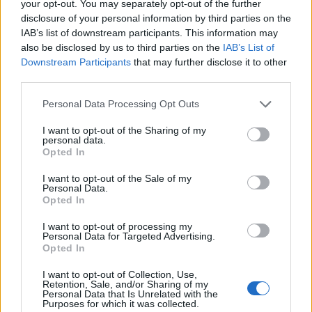
korrektségre hivatkozva „kopasz barack”-nak nevezik
your opt-out. You may separately opt-out of the further
ezeket, és mindenkit igyekeznek lejáratni, aki nem
disclosure of your personal information by third parties on the
megy bele álszent játékukba. Pedig minden igazi
IAB’s list of downstream participants. This information may
barack-szerető…
also be disclosed by us to third parties on the
IAB’s List of
Downstream Participants
that may further disclose it to other
third parties.
Please note that this website/app uses one or more Google
Personal Data Processing Opt Outs
services and may gather and store information including but
not limited to your visit or usage behaviour. You may click to
I want to opt-out of the Sharing of my
personal data.
grant or deny consent to Google and its third-party tags to
Opted In
use your data for below specified purposes in below Google
consent section.
I want to opt-out of the Sale of my
Personal Data.
Opted In
I want to opt-out of processing my
Personal Data for Targeted Advertising.
Opted In
I want to opt-out of Collection, Use,
Retention, Sale, and/or Sharing of my
Personal Data that Is Unrelated with the
Purposes for which it was collected.