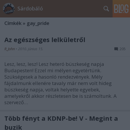
Sárdobáló
Címkék
»
gay_pride
Az egészséges lelkületről
R_John
•
2010. június 15.
205
Lesz, lesz, lesz! Lesz heteró büszkeség napja
Budapesten! Ezzel mi mélyen egyetértünk.
Szükségesek a hasonló rendezvények. Mély
fájdalmunk ellenére tavaly már nem volt hideg
büszkeség napja, voltak helyette egyebek,
amelyekről akkor részletesen be is számoltunk. A
szervező…
Több fényt a KDNP-be! V - Megint a
buzik