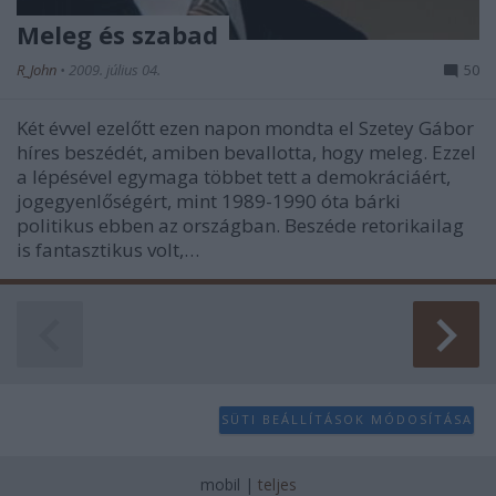
Meleg és szabad
R_John
•
2009. július 04.
50
Két évvel ezelőtt ezen napon mondta el Szetey Gábor
híres beszédét, amiben bevallotta, hogy meleg. Ezzel
a lépésével egymaga többet tett a demokráciáért,
jogegyenlőségért, mint 1989-1990 óta bárki
politikus ebben az országban. Beszéde retorikailag
is fantasztikus volt,…
SÜTI BEÁLLÍTÁSOK MÓDOSÍTÁSA
mobil
|
teljes