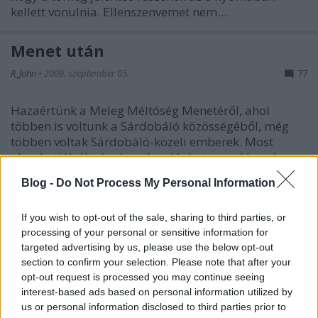
kellett vonulnia. Ellenszenvemet nem…
Menet után
R_John
•
2009. szeptember 05.
77
Hazaértünk a Meleg Méltóség Menetéről, ahol
többen is voltunk a Sárdobáló közösségéből, még
többen voltak Sárdobáló-közeli emberek. Most
olvashatják élménybeszámolónkat szavakban és
képekben, melyeket Horváth Andor Márton készített
Blog -
Do Not Process My Personal Information
- szintén ő követte el a…
If you wish to opt-out of the sale, sharing to third parties, or
Mocskos nektarin!
processing of your personal or sensitive information for
targeted advertising by us, please use the below opt-out
Sárdobáló
•
2009. szeptember 05.
43
section to confirm your selection. Please note that after your
opt-out request is processed you may continue seeing
calam és vincemate írása Kezdjük rögtön az
interest-based ads based on personal information utilized by
elnevezéssel. Egyesek - és jól tudjuk, kik - a politikai
us or personal information disclosed to third parties prior to