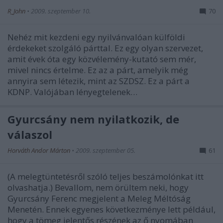
R_John
•
2009. szeptember 10.
70
Nehéz mit kezdeni egy nyilvánvalóan külföldi
érdekeket szolgáló párttal. Ez egy olyan szervezet,
amit évek óta egy közvélemény-kutató sem mér,
mivel nincs értelme. Ez az a párt, amelyik még
annyira sem létezik, mint az SZDSZ. Ez a párt a
KDNP. Valójában lényegtelenek…
Gyurcsány nem nyilatkozik, de
válaszol
Horváth Andor Márton
•
2009. szeptember 05.
61
(A melegtüntetésről szóló teljes beszámolónkat itt
olvashatja.) Bevallom, nem örültem neki, hogy
Gyurcsány Ferenc megjelent a Meleg Méltóság
Menetén. Ennek egyenes következménye lett például,
hogy a tömeg jelentős részének az ő nyomában