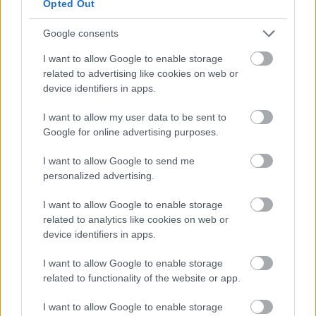
Opted Out
Google consents
Sokféle vélemény
I want to allow Google to enable storage
related to advertising like cookies on web or
R_John
•
2009. szeptember 05.
10
device identifiers in apps.
Mielőtt beindulna a mai napi őrület, amikor is még
I want to allow my user data to be sent to
nem tudjuk, hogy a délután kezdődő felvonuláson
Google for online advertising purposes.
mi fog történni, csak két videót szeretnék kitenni,
hogy máshol (és persze Magyarországon is a
I want to allow Google to send me
legjobb színészek közül nagyon sokan) hogyan is
personalized advertising.
állnak ismert emberek a…
I want to allow Google to enable storage
related to analytics like cookies on web or
Homeopátiás homoszexualitás
device identifiers in apps.
dzsumbuj
•
2009. szeptember 04.
4
I want to allow Google to enable storage
related to functionality of the website or app.
Mi a Melegek Nyilai? "Mozgalom, amely magját
képezi a nemzeti meleg újjászületés programjának,
I want to allow Google to enable storage