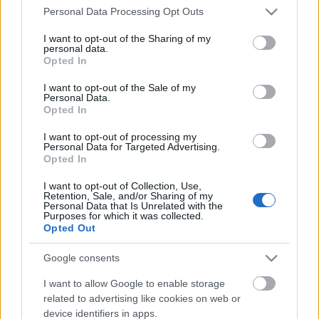
nyolc-tízezredét teszik ki a Gmail összes
Please note that this website/app uses one or more Google
Personal Data Processing Opt Outs
services and may gather and store information including but
felhasználójának) fiókjait…
not limited to your visit or usage behaviour. You may click to
I want to opt-out of the Sharing of my
personal data.
grant or deny consent to Google and its third-party tags to
Öngésző
Opted In
use your data for below specified purposes in below Google
consent section.
Horváth Andor Márton
•
2010. január 13.
8
I want to opt-out of the Sale of my
Personal Data.
Opted In
Milyen érdekes az önmaga farkába harapó kígyó, a
I want to opt-out of processing my
böngésző, amely saját magát definiálja újra, illetve
Personal Data for Targeted Advertising.
saját létét tagadja. De filozofálás helyett ma reggel
Opted In
csak egy képet küldök a kedves Olvasóknak. Az
utóbbi címet pedig érdemeljétek ki azzal, hogy
I want to opt-out of Collection, Use,
Retention, Sale, and/or Sharing of my
elolvassátok kolbenheyer…
Personal Data that Is Unrelated with the
Purposes for which it was collected.
Opted Out
Hülye Google
Google consents
R_John
•
2009. március 06.
5
I want to allow Google to enable storage
related to advertising like cookies on web or
Mindig szerettem volna valami igazi hülyeséget
device identifiers in apps.
találni az interneten, most végre sikerült. Ezt a képet