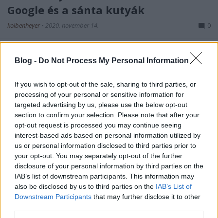
Google és a sánta kutyák
kolbenheyer
•
2020. november 14.
0
Mindenki hazudik állítja Seth Stephens-Davidowitz a
könyve címében (Budapest, Athenaeum, 2019; az
Blog -
Do Not Process My Personal Information
amerikai eredeti: Everybody Lies, New York,
HarperCollins, 2017). Értve ezalatt azt, hogy
If you wish to opt-out of the sale, sharing to third parties, or
mindenki igyekszik jobb képet festeni magáról, azaz
processing of your personal or sensitive information for
megfelelni a vélt társadalmi elvárásoknak. A
targeted advertising by us, please use the below opt-out
hazugság sok…
section to confirm your selection. Please note that after your
opt-out request is processed you may continue seeing
interest-based ads based on personal information utilized by
Google fail?
us or personal information disclosed to third parties prior to
your opt-out. You may separately opt-out of the further
Vörös BLORóka
•
2011. február 28.
69
disclosure of your personal information by third parties on the
IAB’s list of downstream participants. This information may
Véletlenül kitörlődött 150.000 ember minden levele,
also be disclosed by us to third parties on the
IAB’s List of
kontaktja, Google talk chat log-ja, egyes emberek
Downstream Participants
that may further disclose it to other
calendar-ja (itt az Engadget írása). A Google azt
third parties.
ígéri, hogy az érintett felhasználók (akik mindössze a