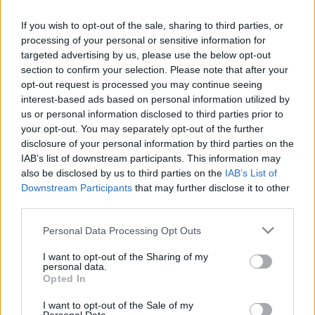
nem hiszek, hogy belátható időn belül megvalósul a
tökéletes világbéke, de…
If you wish to opt-out of the sale, sharing to third parties, or
processing of your personal or sensitive information for
A történelemnek mindig vége III.:
targeted advertising by us, please use the below opt-out
section to confirm your selection. Please note that after your
Tevefutam
opt-out request is processed you may continue seeing
interest-based ads based on personal information utilized by
kolbenheyer
•
2011. június 01.
2
us or personal information disclosed to third parties prior to
your opt-out. You may separately opt-out of the further
Mintha a modern történelem folyamatosan
disclosure of your personal information by third parties on the
különböző ideológiák, sőt újabban civilizációk
IAB’s list of downstream participants. This information may
összecsapásából állna, pedig oly sokszor hittük már,
also be disclosed by us to third parties on the
IAB’s List of
hogy a konfliktusok történetének vége. Abban ugyan
Downstream Participants
that may further disclose it to other
nem hiszek, hogy belátható időn belül megvalósul a
third parties.
tökéletes világbéke, de…
Please note that this website/app uses one or more Google
Personal Data Processing Opt Outs
services and may gather and store information including but
A történelemnek mindig vége II.:
not limited to your visit or usage behaviour. You may click to
I want to opt-out of the Sharing of my
personal data.
Medvetánc
grant or deny consent to Google and its third-party tags to
Opted In
use your data for below specified purposes in below Google
kolbenheyer
•
2011. május 31.
1
consent section.
I want to opt-out of the Sale of my