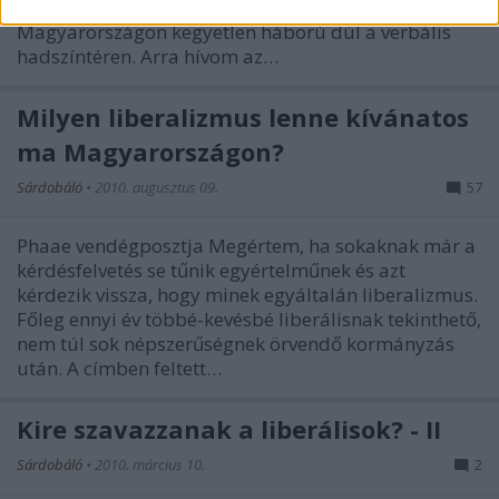
Minden definíció kérdése.” (Giovanni Sartori)
Magyarországon kegyetlen háború dúl a verbális
hadszíntéren. Arra hívom az…
Milyen liberalizmus lenne kívánatos
ma Magyarországon?
Sárdobáló
•
2010. augusztus 09.
57
Phaae vendégposztja Megértem, ha sokaknak már a
kérdésfelvetés se tűnik egyértelműnek és azt
kérdezik vissza, hogy minek egyáltalán liberalizmus.
Főleg ennyi év többé-kevésbé liberálisnak tekinthető,
nem túl sok népszerűségnek örvendő kormányzás
után. A címben feltett…
Kire szavazzanak a liberálisok? - II
Sárdobáló
•
2010. március 10.
2