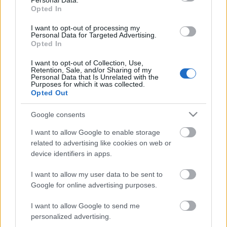
Personal Data.
Opted In
Mintha a modern történelem folyamatosan
különböző ideológiák, sőt újabban civilizációk
I want to opt-out of processing my
összecsapásából állna, pedig oly sokszor hittük már,
Personal Data for Targeted Advertising.
Opted In
hogy a konfliktusok történetének vége. Abban ugyan
nem hiszek, hogy belátható időn belül megvalósul a
I want to opt-out of Collection, Use,
tökéletes világbéke, de…
Retention, Sale, and/or Sharing of my
Personal Data that Is Unrelated with the
Purposes for which it was collected.
Opted Out
A történelemnek mindig vége I.:
Farkasvadászat
Google consents
kolbenheyer
•
2011. május 30.
3
I want to allow Google to enable storage
related to advertising like cookies on web or
device identifiers in apps.
Mintha a modern történelem folyamatosan
különböző ideológiák, sőt újabban civilizációk
I want to allow my user data to be sent to
összecsapásából állna, pedig oly sokszor hittük már,
Google for online advertising purposes.
hogy a konfliktusok történetének vége. Abban ugyan
nem hiszek, hogy belátható időn belül megvalósul a
I want to allow Google to send me
tökéletes világbéke, de…
personalized advertising.