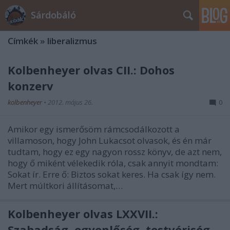
Sárdobáló
Címkék
»
liberalizmus
Kolbenheyer olvas CII.: Dohos
konzerv
kolbenheyer
•
2012. május 26.
0
Amikor egy ismerősöm rámcsodálkozott a
villamoson, hogy John Lukacsot olvasok, és én már
tudtam, hogy ez egy nagyon rossz könyv, de azt nem,
hogy ő miként vélekedik róla, csak annyit mondtam:
Sokat ír. Erre ő: Biztos sokat keres. Ha csak így nem.
Mert múltkori állításomat,…
Kolbenheyer olvas LXXVII.:
Szabadság, egyenlőség, testvériség