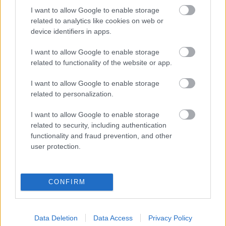
A kollektivizmus négy halálos bűne
I want to allow Google to enable storage
related to analytics like cookies on web or
4.: Többségi zsarnokság
device identifiers in apps.
kolbenheyer
•
2011. április 19.
25
I want to allow Google to enable storage
related to functionality of the website or app.
A mai Magyarországon kollektivista ellenforradalom
zajlik – mondhatnánk, ha lett volna bármikor is
I want to allow Google to enable storage
individualista forradalom. De nem volt, legalábbis a
related to personalization.
20. században nem, pedig a nyugati civilizáció
mindhárom alappillére – az antikvitás, a
I want to allow Google to enable storage
kereszténység és a felvilágosodás…
related to security, including authentication
functionality and fraud prevention, and other
user protection.
A szavak hatalma 3. – Libsi
kolbenheyer
•
2011. április 04.
165
CONFIRM
„A szó szemüveg, s részben szem is ahhoz, hogy mit
gondoljunk. Birtokba venni egy szót annyi, mint
birtokba venni az általa jelölt valóságelemet.
Data Deletion
Data Access
Privacy Policy