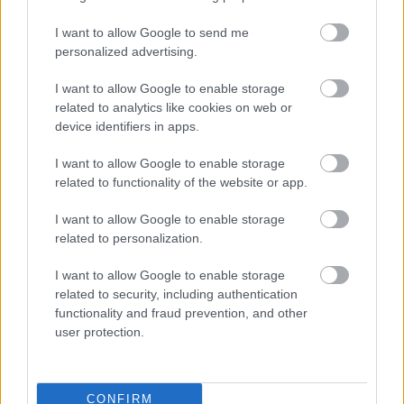
Ez egy Fülke- poszt Orbán Viktor bejelentette az új
I want to allow Google to send me
vidékfejlesztési stratégiát, szokás szerint újra egy
personalized advertising.
ismeretlen dualizmus-kori politikus, most éppen
Darányi Ignác neve alatt. És persze újra szokás
I want to allow Google to enable storage
szerint nem konkrét szakpolitikát kapunk, hanem
related to analytics like cookies on web or
nemzeti hőzöngést. Nekem nincs…
device identifiers in apps.
I want to allow Google to enable storage
Gyere vissza, Jeremiah Smith!
related to functionality of the website or app.
kolbenheyer
•
2012. január 17.
0
I want to allow Google to enable storage
related to personalization.
Ez egy Fülke- posztOrbán Viktor miniszterelnök jó tíz
éve nevezte Bethlen Istvánt a harmadik
I want to allow Google to enable storage
honalapítónak (segítek: az első kettő Szent István és
related to security, including authentication
IV. Béla volt). Felületes fikablogok zugfirkászai azt
functionality and fraud prevention, and other
hihetnék, hogy politikai programját tartotta
user protection.
követésre méltónak. Bethlen…
Üdvözlet a győzőnek!
CONFIRM