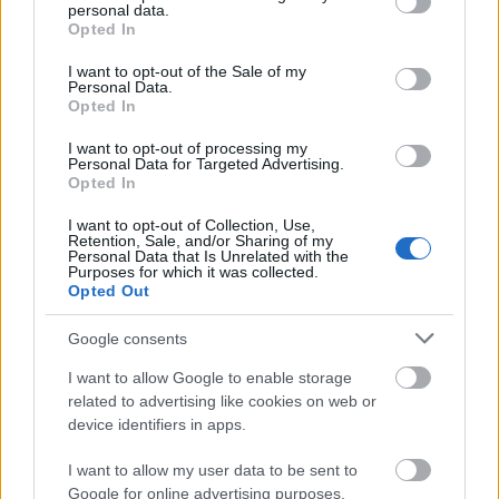
personal data.
grant or deny consent to Google and its third-party tags to
Valahogy így van ezzel az egész jobb sorsa érdemes
Opted In
use your data for below specified purposes in below Google
neokonzervatív média. Múltkor a Konzervatórium
consent section.
posztja kapcsán elmélkedtem hasonlóról, most épp
I want to opt-out of the Sale of my
Personal Data.
a Mandiner ad alkalmat erre.…
Opted In
I want to opt-out of processing my
Az erő előtt
Personal Data for Targeted Advertising.
Opted In
kolbenheyer
•
2012. január 19.
0
I want to opt-out of Collection, Use,
Retention, Sale, and/or Sharing of my
Ez egy Fülke- posztMindig is mondtam, hogy Orbán
Personal Data that Is Unrelated with the
Purposes for which it was collected.
Viktor nem csak a legtehetségesebb, de a
Opted Out
legőszintébb magyar politikus. Sokan vélték úgy,
hogy az ő és az egész Fidesz jobboldali fordulata
Google consents
politikai színjáték, hatalomszerzési trükk. Nem
gondolja komolyan. Ma már mindannyian…
I want to allow Google to enable storage
related to advertising like cookies on web or
device identifiers in apps.
Az eke szarva
kolbenheyer
•
2012. január 18.
42
I want to allow my user data to be sent to
Google for online advertising purposes.