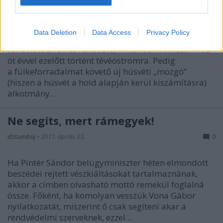
dzsumbuj
•
2011. október 03.
1
Data Deletion
Data Access
Privacy Policy
Mára már nem tudjuk, hiszen törvényben vagy
rendeletben sincs rendezve, miként emlékezzünk az
öt évvel ezelőtt történt tévéostromra. Pedig
a fülkeforradalmat követő új húsvéti „mozgó”
(hiszen a húsvét a hold alapján kerül kiszámításra)
alkotmány…
Ne segíts, mert rámegyek!
dzsumbuj
•
2011. április 23.
0
Ha Pintér Sándor belügyminiszter héten elmondott
beszédei rejtett vészkiáltásokat tartalmaznának,
akkor a címben olvasható mottó remekül foglalná
össze. Főként, ha komolyan vesszük Vona Gábor
nyilatkozatát, miszerint ő csak segíteni akar a
rendvédelmi szerveknek, ezzel…