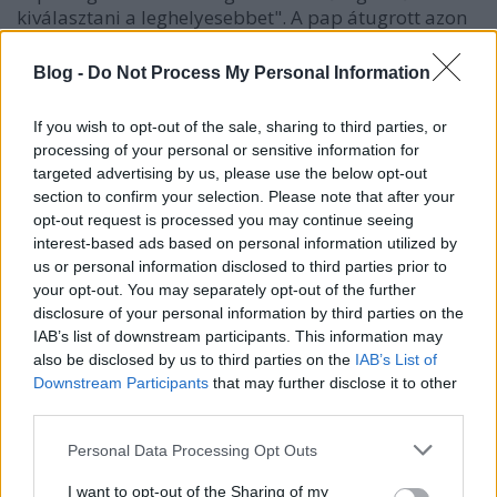
kiválasztani a leghelyesebbet". A pap átugrott azon
az apró bökkenőn, hogy ebből…
Blog -
Do Not Process My Personal Information
Következmények
If you wish to opt-out of the sale, sharing to third parties, or
Horváth Andor Márton
•
2013. március 18.
64
processing of your personal or sensitive information for
targeted advertising by us, please use the below opt-out
Balog Zoltán megbánta, hogy átadta Szaniszló
section to confirm your selection. Please note that after your
Ferencnek a díját. Védekezésül azt hozta fel, hogy
opt-out request is processed you may continue seeing
nem ismerte Szaniszló múltját. Mi ennél a blognál
interest-based ads based on personal information utilized by
jobbára amatőr módon foglalkozunk csupán
us or personal information disclosed to third parties prior to
politikával, mégis szerkesztőségi sörözéseinken évek
your opt-out. You may separately opt-out of the further
disclosure of your personal information by third parties on the
óta visszatérő elem, hogy…
IAB’s list of downstream participants. This information may
also be disclosed by us to third parties on the
IAB’s List of
Les
Downstream Participants
that may further disclose it to other
third parties.
kolbenheyer
•
2012. január 20.
2
Please note that this website/app uses one or more Google
Personal Data Processing Opt Outs
Ez egy Fülke- posztVan az úgy, hogy már teljesen
services and may gather and store information including but
not limited to your visit or usage behaviour. You may click to
I want to opt-out of the Sharing of my
kifulladtunk és csak lesből tudunk gólt rúgni.