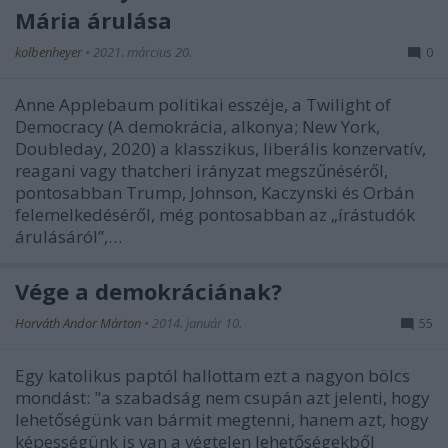
Mária árulása
kolbenheyer
•
2021. március 20.
0
Anne Applebaum politikai esszéje, a Twilight of
Democracy (A demokrácia, alkonya; New York,
Doubleday, 2020) a klasszikus, liberális konzervatív,
reagani vagy thatcheri irányzat megszűnéséről,
pontosabban Trump, Johnson, Kaczynski és Orbán
felemelkedéséről, még pontosabban az „írástudók
árulásáról”,…
Vége a demokráciának?
Horváth Andor Márton
•
2014. január 10.
55
Egy katolikus paptól hallottam ezt a nagyon bölcs
mondást: "a szabadság nem csupán azt jelenti, hogy
lehetőségünk van bármit megtenni, hanem azt, hogy
képességünk is van a végtelen lehetőségekből