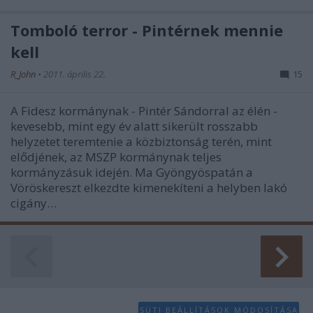
Tomboló terror - Pintérnek mennie
kell
R_John
•
2011. április 22.
15
A Fidesz kormánynak - Pintér Sándorral az élén -
kevesebb, mint egy év alatt sikerült rosszabb
helyzetet teremtenie a közbiztonság terén, mint
elődjének, az MSZP kormánynak teljes
kormányzásuk idején. Ma Gyöngyöspatán a
Vöröskereszt elkezdte kimenekíteni a helyben lakó
cigány…
SÜTI BEÁLLÍTÁSOK MÓDOSÍTÁSA