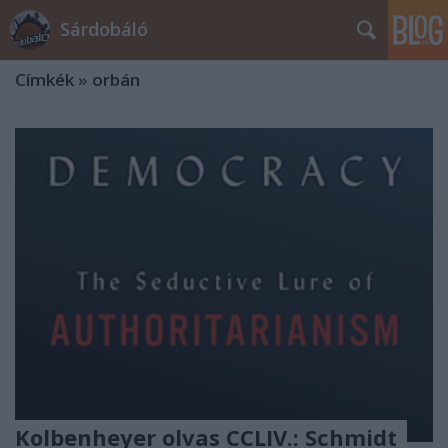
Sárdobáló
Címkék
»
orbán
Kolbenheyer olvas CCLIV.: Schmidt