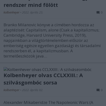
rendszer mind fölött
kolbenheyer
•
2022. április 23.
0
Branko Milanovic könyve a címében hordozza az
alaptézisét: Capitalism, alone (Csak a kapitalizmus;
Cambridge, Harvard University Press, 2019),
napjainkban a világtörténelemben először az
emberiség egésze egyetlen gazdasági és társadalmi
rendszerben él, a kapitalizmusban. A
termelőeszközök java…
Kolbenheyer olvas CCLXXIII.: A
szilvásgombóc sorsa
kolbenheyer
•
2022. április 02.
0
Alexander Mikaberidze The Napoleonic Wars (A