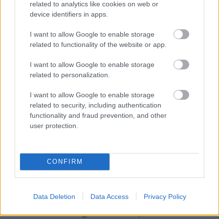
related to analytics like cookies on web or
device identifiers in apps.
I want to allow Google to enable storage
related to functionality of the website or app.
I want to allow Google to enable storage
related to personalization.
I want to allow Google to enable storage
related to security, including authentication
functionality and fraud prevention, and other
Kolbenheyer olvas CCLXVIII.:
user protection.
Világvége
kolbenheyer
•
2022. január 22.
0
CONFIRM
Egy egészen kiváló, de mindenképpen hatalmas
szabású sorozat zárult le azzal, hogy tavaly év végén
Data Deletion
Data Access
Privacy Policy
megjelent James S. A. Corey Expanse (magyarul
félrevezetően Térség-nek fordított) sorozatának