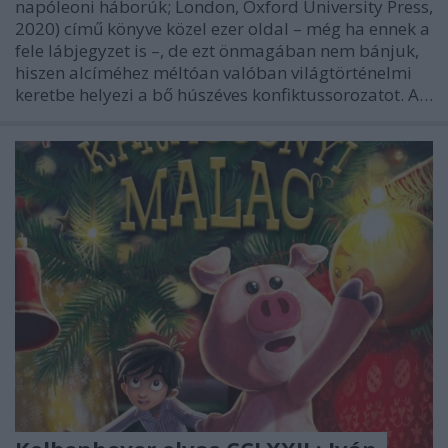
napóleoni háborúk; London, Oxford University Press,
2020) című könyve közel ezer oldal – még ha ennek a
fele lábjegyzet is –, de ezt önmagában nem bánjuk,
hiszen alcíméhez méltóan valóban világtörténelmi
keretbe helyezi a bő húszéves konfiktussorozatot. A…