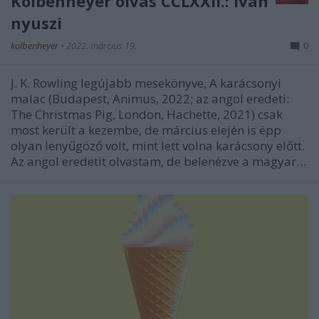
Kolbenheyer olvas CCLXXII.: Iván
nyuszi
kolbenheyer
•
2022. március 19.
0
J. K. Rowling legújabb mesekönyve, A karácsonyi
malac (Budapest, Animus, 2022; az angol eredeti:
The Christmas Pig, London, Hachette, 2021) csak
most került a kezembe, de március elején is épp
olyan lenyűgöző volt, mint lett volna karácsony előtt.
Az angol eredetit olvastam, de belenézve a magyar…