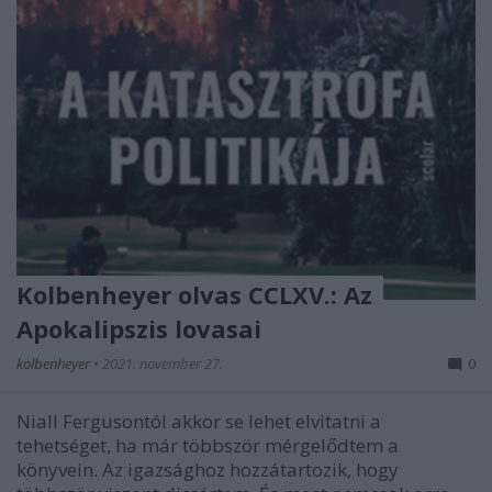
Kolbenheyer olvas CCLXV.: Az
Apokalipszis lovasai
kolbenheyer
•
2021. november 27.
0
Niall Fergusontól akkor se lehet elvitatni a
tehetséget, ha már többször mérgelődtem a
könyvein. Az igazsághoz hozzátartozik, hogy