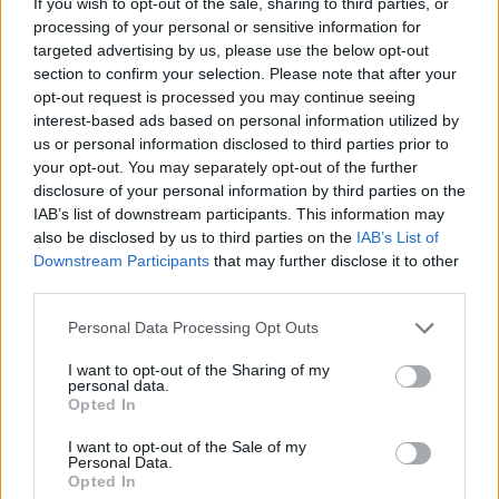
If you wish to opt-out of the sale, sharing to third parties, or
processing of your personal or sensitive information for
kolbenheyer
•
2022. február 19.
0
targeted advertising by us, please use the below opt-out
section to confirm your selection. Please note that after your
Amikor nemrég Klima László, a kiváló finnugrista,
opt-out request is processed you may continue seeing
régész, blogszerző és nem mellékesen kapus
interest-based ads based on personal information utilized by
tanulmánykötetét ismertettem, azt írtam, hogy az
us or personal information disclosed to third parties prior to
olvasó a sokszínűség öröme mellett sajnálja, hogy
your opt-out. You may separately opt-out of the further
mindenből csak kóstolót kap, illetve, hogy összekötő
disclosure of your personal information by third parties on the
ív híján nehéz ismertetni. Jelentem, tévedtem. A…
IAB’s list of downstream participants. This information may
also be disclosed by us to third parties on the
IAB’s List of
Downstream Participants
that may further disclose it to other
third parties.
Please note that this website/app uses one or more Google
Personal Data Processing Opt Outs
services and may gather and store information including but
not limited to your visit or usage behaviour. You may click to
I want to opt-out of the Sharing of my
personal data.
grant or deny consent to Google and its third-party tags to
Opted In
use your data for below specified purposes in below Google
consent section.
I want to opt-out of the Sale of my
Personal Data.
Opted In