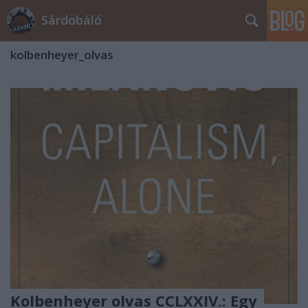
Sárdobáló
kolbenheyer_olvas
Kolbenheyer olvas CCLXXIV.: Egy