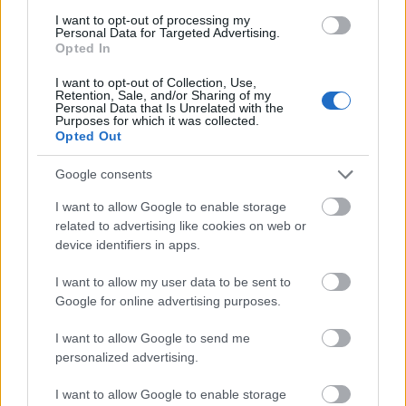
I want to opt-out of processing my
Personal Data for Targeted Advertising.
Opted In
I want to opt-out of Collection, Use,
Kolbenheyer olvas CCLXIX.:
Retention, Sale, and/or Sharing of my
Personal Data that Is Unrelated with the
Anarchoszindikalista prehistória
Purposes for which it was collected.
Opted Out
kolbenheyer
•
2022. február 05.
0
Google consents
Az igazán érdekes tudományos könyvek mindig
I want to allow Google to enable storage
arról szólnak, hogy mindent rosszul tudunk (vagy
related to advertising like cookies on web or
valójában semmit sem tudunk), és milyen témában
device identifiers in apps.
szólhatna ennél jobban erről egy könyv, mint az
emberi őstörténet. David Graeber antropológus és
I want to allow my user data to be sent to
David Wengrow régész vaskos kötete, a The Dawn of
Google for online advertising purposes.
Everything…
I want to allow Google to send me
personalized advertising.
I want to allow Google to enable storage