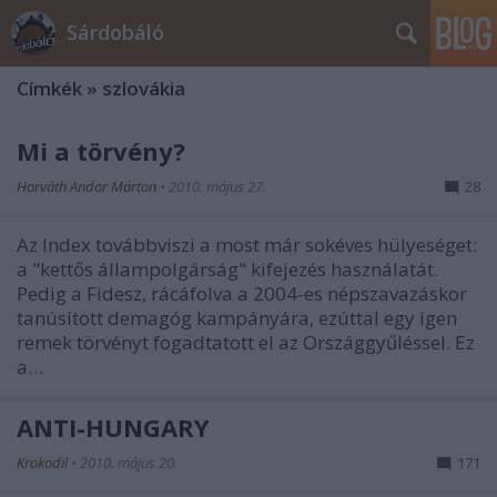
Sárdobáló
Címkék
»
szlovákia
Mi a törvény?
Horváth Andor Márton
•
2010. május 27.
28
Az Index továbbviszi a most már sokéves hülyeséget:
a "kettős állampolgárság" kifejezés használatát.
Pedig a Fidesz, rácáfolva a 2004-es népszavazáskor
tanúsított demagóg kampányára, ezúttal egy igen
remek törvényt fogadtatott el az Országgyűléssel. Ez
a…
ANTI-HUNGARY
Krokodil
•
2010. május 20.
171