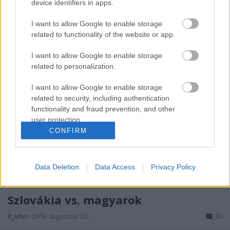
device identifiers in apps.
hónapra esedékes megvilágosodásom. Korábban
keltem, mint mikor egy átlagos hétköznap az
I want to allow Google to enable storage
egyetem felé veszem az irányt (pedig becsületesen
related to functionality of the website or app.
bejárok) (de…
I want to allow Google to enable storage
related to personalization.
Szlovákia vs Sólyom
I want to allow Google to enable storage
R_John
•
2009. augusztus 21.
21
related to security, including authentication
functionality and fraud prevention, and other
A szlovák kormányról nyugodtan kijelenthetjük,
user protection.
hogy xenofób soviniszták gyülekezete. Azzal, hogy
CONFIRM
kitiltották Sólyom Lászlót (na nem karhatalmilag,
csak diplomáciailag) újabb bizonyítékot
szolgáltattak nekünk a szerdai hiszti, a nyelvtörvény,
Data Deletion
Data Access
Privacy Policy
a Malina Hedvig és egyéb ügyek után…
Szlovákia vs. magyarok
R_John
•
2009. augusztus 20.
30