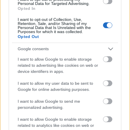
formailag hasonló, ám erkölcsileg ezzel teljesen
Personal Data for Targeted Advertising.
Opted In
ellentétes eset ugrott be: Izrael és a…
I want to opt-out of Collection, Use,
Retention, Sale, and/or Sharing of my
Ajánló
Personal Data that Is Unrelated with the
Purposes for which it was collected.
Sárdobáló
•
2009. augusztus 24.
28
Opted Out
Google consents
Ajánljuk Matlák Gábor írását a
Hírszerzőn.Magyarország 1918-ban megszűnt! -
I want to allow Google to enable storage
hirdette egy szlovák szélsőséges transzparens
related to advertising like cookies on web or
Révkomáromban, augusztus 21-én, amikor úgy
device identifiers in apps.
kétezer ünnepelni vágyó és tucatnyi gyűlölködő
provokátor várta a magyar köztársasági…
I want to allow my user data to be sent to
Google for online advertising purposes.
Csend
I want to allow Google to send me
personalized advertising.
Duffman
•
2009. augusztus 22.
17
I want to allow Google to enable storage
Egyik reggel, miközben épp a 7es busz fedélzetén a
related to analytics like cookies on web or
Blaha Lujza téren “haladtam“ át, utolért az erre a