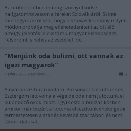
Az utóbbi időben mindig szörnyülködve
hallgatom/olvasom a híreket Szlovákiáról. Szinte
mindegyik arról szól, hogy a szlovák kormány milyen
módon próbálja meg ellehetetleníteni az ott élő,
amúgy jelentős lélekszámú magyar kisebbséget.
Felsorolni is nehéz az eseteket, de…
"Menjünk oda bulizni, ott vannak az
igazi magyarok"
R_John
•
2008. december 05.
6
A nyáron vízitúrán voltam. Pozsonyból indultunk és
Esztergom lett volna a vége,de oda nem jutottunk el
különböző okok miatt. Egyik este a bulizás közben,
amikor már bezárt a kocsma elkezdtünk énekelgetni,
természetesen a szar és kevésbé szar tábori és nem
tábori dalokat.…