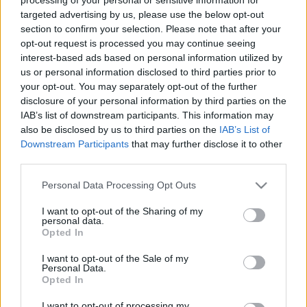
2009 reggel: a magyar diplomácia
targeted advertising by us, please use the below opt-out
csődje
section to confirm your selection. Please note that after your
opt-out request is processed you may continue seeing
Horváth Andor Márton
•
2009. december 31.
12
interest-based ads based on personal information utilized by
us or personal information disclosed to third parties prior to
Robert Fico tegnap elkezdte támadni a 2010-es
your opt-out. You may separately opt-out of the further
magyar kormányt. Joggal feltételezte, hogy Orbán
disclosure of your personal information by third parties on the
Viktor lesz Magyarország következő miniszterelnöke.
IAB’s list of downstream participants. This information may
De nyilatkozatában azt feltételezte, hogy Orbán nem
also be disclosed by us to third parties on the
IAB’s List of
tud a jövőben olyan kijelentéseket, netán lépéseket
Downstream Participants
that may further disclose it to other
third parties.
tenni, amelyekkel szemben a…
Please note that this website/app uses one or more Google
Personal Data Processing Opt Outs
Reggel a cigányok falba ütköztek
services and may gather and store information including but
not limited to your visit or usage behaviour. You may click to
I want to opt-out of the Sharing of my
Horváth Andor Márton
•
2009. december 12.
24
personal data.
grant or deny consent to Google and its third-party tags to
Opted In
use your data for below specified purposes in below Google
Van egy kis probléma Szlovákiában. Nagymihályban
consent section.
I want to opt-out of the Sale of my
Personal Data.
fallal veszik körül a romatelepet. Egy kisebbséget,
Opted In
amelynek tagjai a lakosok szerint problémát
okoznak. Hol is láttunk hasonlót? Nekem rögtön a
I want to opt-out of processing my